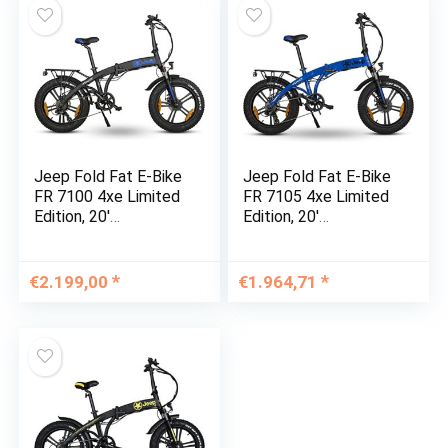
Jeep Fold Fat E-Bike
Jeep Fold Fat E-Bike
FR 7100 4xe Limited
FR 7105 4xe Limited
Edition, 20′
Edition, 20′
Kompaktrad, Falt-E-
Kompaktrad, Falt-E-
Bike, 7-Gang
Bike, 7-Gang
Kettenschaltung,
Kettenschaltung,
€
2.199,00
€
1.964,71
Black
Blue