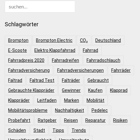
Schlagwörter
Brompton
Brompton Electric
CO₂
Deutschland
E-Scoote
Elektro Klappfahrrad
Fahrrad
Fahrradpreis 2020
Fahrradreifen
Fahrradschlauch
Fahrradversicherung
Fahrradversicherungen
Fahrräder
Faltrad
Faltrad Test
Falträder
Gebraucht
Gebrauchte Klappräder
Gewinner
Kaufen
Klapprad
Klappräder
Leitfaden
Marken
Mobilität
Mobilitätsprobleme
Nachhaltigkeit
Pedelec
Probefahrt
Ratgeber
Reisen
Reparatur
Risiken
Schäden
Stadt
Tipps
Trends