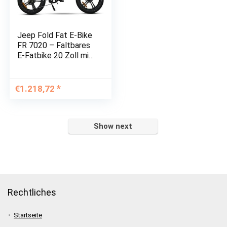
Jeep Fold Fat E-Bike
FR 7020 – Faltbares
E-Fatbike 20 Zoll mit
7-Gang Shimano
Kettenschaltung,
Federgabel – 250W
€
1.218,72
Heckmotor –
Leistungsstarker
36V…
Show next
Rechtliches
Startseite