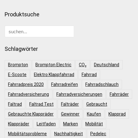
Produktsuche
Schlagwörter
Brompton
Brompton Electric
CO₂
Deutschland
E-Scoote
Elektro Klappfahrrad
Fahrrad
Fahrradpreis 2020
Fahrradreifen
Fahrradschlauch
Fahrradversicherung
Fahrradversicherungen
Fahrräder
Faltrad
Faltrad Test
Falträder
Gebraucht
Gebrauchte Klappräder
Gewinner
Kaufen
Klapprad
Klappräder
Leitfaden
Marken
Mobilität
Mobilitätsprobleme
Nachhaltigkeit
Pedelec