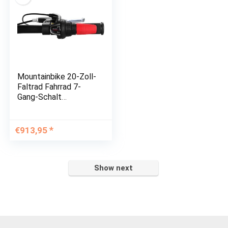
Mountainbike 20-Zoll-
Faltrad Fahrrad 7-
Gang-Schalt
Erwachsenen- und
Jugend EIN-Rad-
Fahrrad Herren
€
913,95
Trekking Bike
Show next