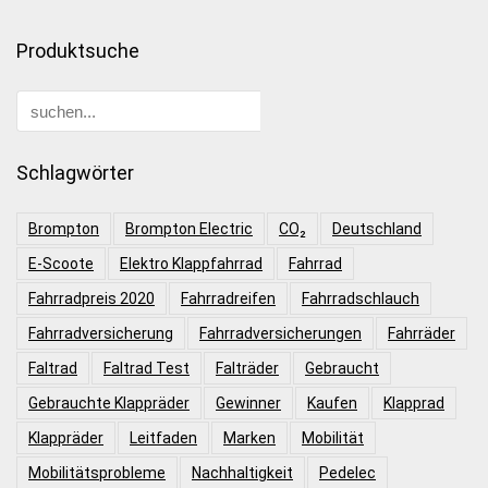
Produktsuche
Schlagwörter
Brompton
Brompton Electric
CO₂
Deutschland
E-Scoote
Elektro Klappfahrrad
Fahrrad
Fahrradpreis 2020
Fahrradreifen
Fahrradschlauch
Fahrradversicherung
Fahrradversicherungen
Fahrräder
Faltrad
Faltrad Test
Falträder
Gebraucht
Gebrauchte Klappräder
Gewinner
Kaufen
Klapprad
Klappräder
Leitfaden
Marken
Mobilität
Mobilitätsprobleme
Nachhaltigkeit
Pedelec