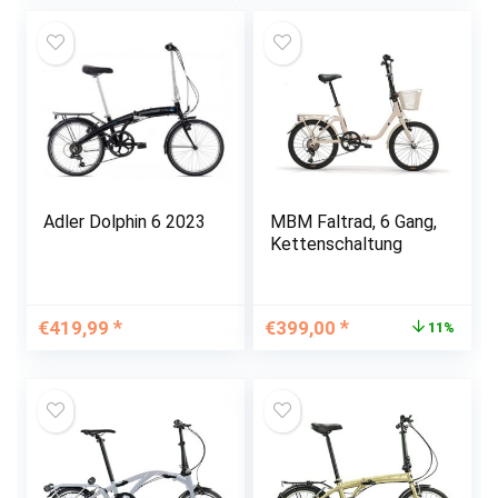
Adler Dolphin 6 2023
MBM Faltrad, 6 Gang,
Kettenschaltung
Ursprünglicher
Aktueller
€
419,99
€
399,00
11%
Preis
Preis
war:
ist:
€449,00
€399,00.