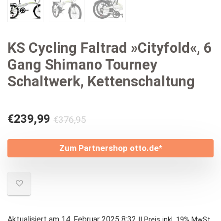
KS Cycling Faltrad »Cityfold«, 6
Gang Shimano Tourney
Schaltwerk, Kettenschaltung
Ursprünglicher
Aktueller
€
239,99
€
376,95
Preis
Preis
war:
ist:
Zum Partnershop otto.de*
€376,95
€239,99.
Aktualisiert am 14. Februar 2025 8:32
II Preis inkl. 19% MwSt.