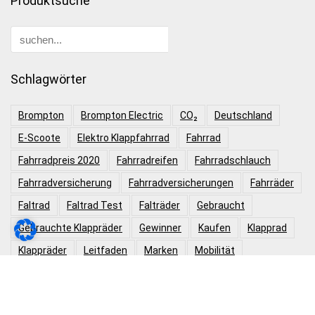
Produktsuche
Schlagwörter
Brompton
Brompton Electric
CO₂
Deutschland
E-Scoote
Elektro Klappfahrrad
Fahrrad
Fahrradpreis 2020
Fahrradreifen
Fahrradschlauch
Fahrradversicherung
Fahrradversicherungen
Fahrräder
Faltrad
Faltrad Test
Falträder
Gebraucht
Gebrauchte Klappräder
Gewinner
Kaufen
Klapprad
Klappräder
Leitfaden
Marken
Mobilität
Mobilitätsprobleme
Nachhaltigkeit
Pedelec
Probefahrt
Ratgeber
Reisen
Reparatur
Risiken