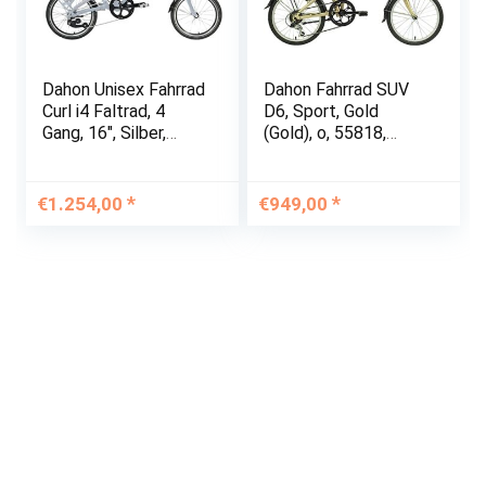
Dahon Unisex Fahrrad
Dahon Fahrrad SUV
Curl i4 Faltrad, 4
D6, Sport, Gold
Gang, 16″, Silber,
(Gold), o, 55818,
9742
Golden (golden)
€
1.254,00
€
949,00