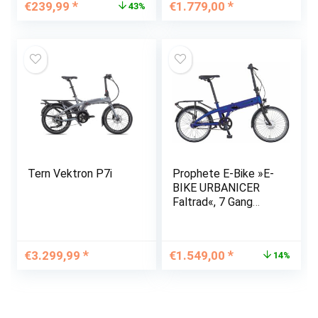
Ursprünglicher
Aktueller
€
239,99
€
1.779,00
43%
Scheibenbremsen, E-
Preis
Preis
Bike, 8
war:
ist:
Gänge,36V/10.6AH,
€419,99
€239,99.
zwei…
Tern Vektron P7i
Prophete E-Bike »E-
BIKE URBANICER
Faltrad«, 7 Gang
Shimano Nexus
Schaltwerk,
Nabenschaltung,
Ursprünglicher
Aktueller
€
3.299,99
€
1.549,00
14%
Frontmotor 250 W
Preis
Preis
war:
ist:
€1.799,95
€1.549,00.