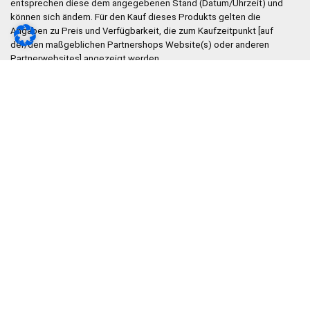
entsprechen diese dem angegebenen Stand (Datum/Uhrzeit) und
können sich ändern. Für den Kauf dieses Produkts gelten die
Angaben zu Preis und Verfügbarkeit, die zum Kaufzeitpunkt [auf
der/den maßgeblichen Partnershops Website(s) oder anderen
Partnerwebsites] angezeigt werden.
Produkte (insbesondere Produktlisten und Produktboxen) werden
uns automatisiert von den Partnershops übermittelt. Wir sind nicht in
der Lage, die Daten zu prüfen oder gar falsche Produktdaten zu
entfernen, bzw. zu korrigieren. Wir übernehmen daher keine
Gewährleistung für die Richtigkeit!
Die Preise werden regelmäßig automatisch aktualisiert und aus den
Partnershops neu eingelesen. Es kann trotzdem zu
Preisunterschieden kommen. Wir bitten dies zu entschuldigen.
Das klapprad-center.de Team
© 2022 klapprad-center.de II bo mediaconsult