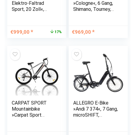
Elektro-Faltrad
»Cologne«, 6 Gang,
Sport, 20 Zoll«,
Shimano, Tourney,
Kettenschaltung
Heckmotor 250 W
Ursprünglicher
Aktueller
€
999,00
€
969,00
17%
Preis
Preis
war:
ist:
€1.199,00
€999,00.
CARPAT SPORT
ALLEGRO E-Bike
Mountainbike
»Andi 7 374«, 7 Gang,
»Carpat Sport
microSHIFT,
C27176E, E-
Heckmotor 250 W
Mountainbike. 27.5
Zoll, Elektro-Faltrad