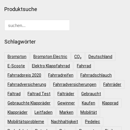
Produktsuche
Schlagwörter
Brompton
Brompton Electric
CO₂
Deutschland
E-Scoote
Elektro Klappfahrrad
Fahrrad
Fahrradpreis 2020
Fahrradreifen
Fahrradschlauch
Fahrradversicherung
Fahrradversicherungen
Fahrräder
Faltrad
Faltrad Test
Falträder
Gebraucht
Gebrauchte Klappräder
Gewinner
Kaufen
Klapprad
Klappräder
Leitfaden
Marken
Mobilität
Mobilitätsprobleme
Nachhaltigkeit
Pedelec