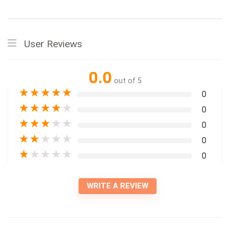
User Reviews
0.0
out of 5
★
★
★
★
★
0
★
★
★
★
★
0
★
★
★
★
★
0
★
★
★
★
★
0
★
★
★
★
★
0
WRITE A REVIEW