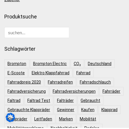
Produktsuche
Schlagwörter
Brompton
Brompton Electric
CO₂
Deutschland
E-Scoote
Elektro Klappfahrrad
Fahrrad
Fahrradpreis 2020
Fahrradreifen
Fahrradschlauch
Fahrradversicherung
Fahrradversicherungen
Fahrräder
Faltrad
Faltrad Test
Falträder
Gebraucht
Gebrauchte Klappräder
Gewinner
Kaufen
Klapprad
Klappräder
Leitfaden
Marken
Mobilität
Mobilitätsprobleme
Nachhaltigkeit
Pedelec