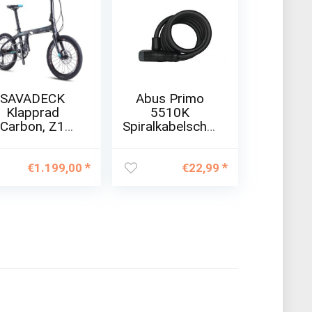
SAVADECK
Abus Primo
Klapprad
5510K
Carbon, Z1
Spiralkabelschlo
altrad 20 Zoll
ss
arbon Rahmen
mit Shimano
€
1.199,00
€
22,99
ora R3000 9
Gänge
ngschaltungs
ystem
Ultraleichtes
Fashion-
Faltrad…