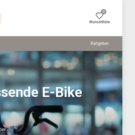
0
Wunschliste
Ratgeber
ssende E-Bike
ber