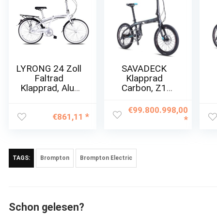
LYRONG 24 Zoll
SAVADECK
Faltrad
Klapprad
Klapprad, Alu-
Carbon, Z1
Rahmen
Faltrad 20 Zoll
F
Fahrrad
Carbon Rahmen
C
€
99.800.998,00
Klappfahrrad
mit Shimano
€
861,11
mit
sora R3000 9
s
Komfortsattel
Gänge
Ständer
Gangschaltungs
Ga
Gepäckträger
ystem
TAGS:
Brompton
Brompton Electric
und
Ultraleichtes
Schutzbleche
Fashion-
für Herren,
Faltrad…
Damen,…
Schon gelesen?